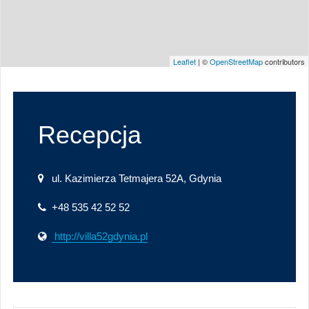
Leaflet
| ©
OpenStreetMap
contributors
Recepcja
ul. Kazimierza Tetmajera 52A, Gdynia
+48 535 42 52 52
http://villa52gdynia.pl