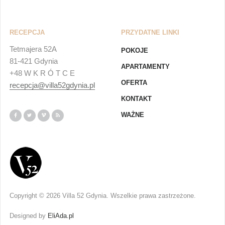
RECEPCJA
PRZYDATNE LINKI
Tetmajera 52A
POKOJE
81-421 Gdynia
APARTAMENTY
+48 W K R Ó T C E
OFERTA
recepcja@villa52gdynia.pl
KONTAKT
WAŻNE
Copyright © 2026 Villa 52 Gdynia. Wszelkie prawa zastrzeżone.
Designed by
EliAda.pl